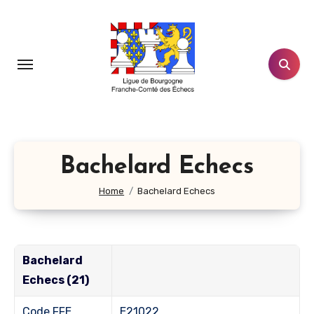
Aller
au
contenu
principal
Bachelard Echecs
Home
Bachelard Echecs
Bachelard
Echecs (21)
Code FFE
E21022