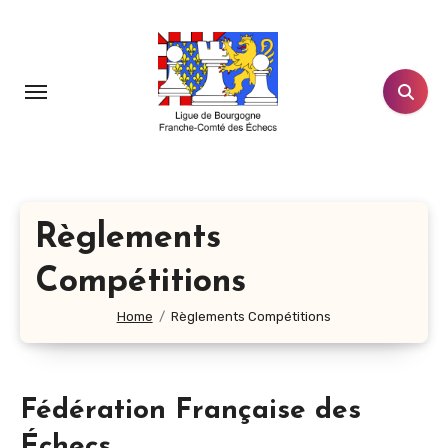
Aller
au
contenu
principal
Règlements
Compétitions
Home
Règlements Compétitions
Fédération Française des
Échecs