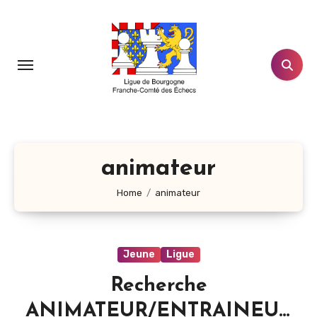
Aller
au
contenu
principal
animateur
Home
animateur
Jeune
Ligue
Recherche
ANIMATEUR/ENTRAINEUR