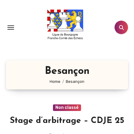
Aller
au
contenu
principal
Besançon
Home
Besançon
Non classé
Stage d’arbitrage – CDJE 25