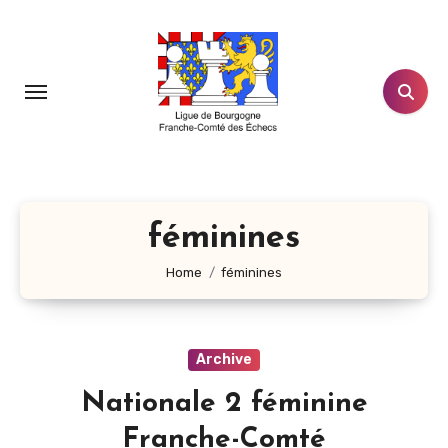
Aller
au
contenu
principal
féminines
Home
féminines
Archive
Nationale 2 féminine
Franche-Comté