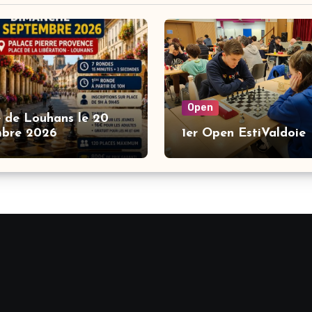
Open
 de Louhans le 20
mbre 2026
1er Open EstiValdoie