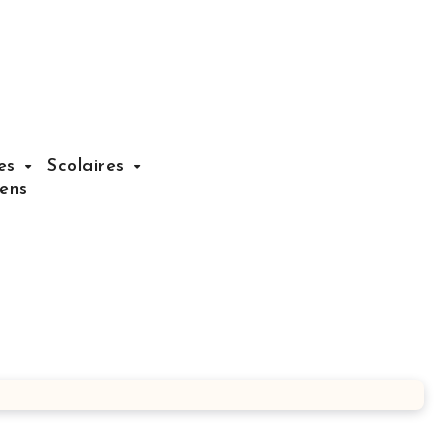
nes
Scolaires
iens