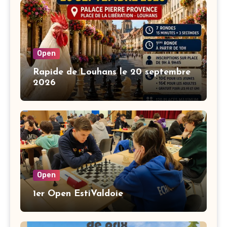
Open
Rapide de Louhans le 20 septembre
2026
Open
1er Open EstiValdoie