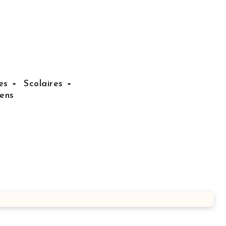
nes
Scolaires
iens