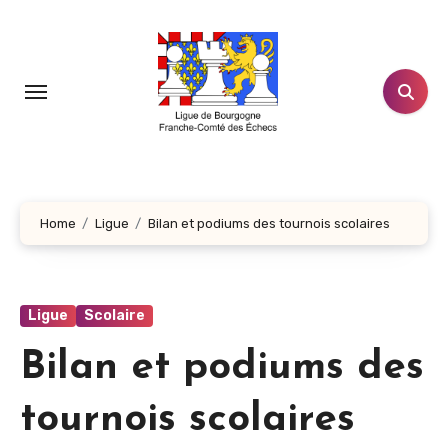
Aller
au
contenu
principal
Home
Ligue
Bilan et podiums des tournois scolaires
Ligue
Scolaire
Bilan et podiums des
tournois scolaires