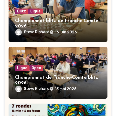
Blitz
Ligue
Championnat blitz de Franche-Comté
2026
Steve Richard
16 juin 2026
Ligue
Open
Championnat de Franche-Comté blitz
2026
Steve Richard
13 mai 2026