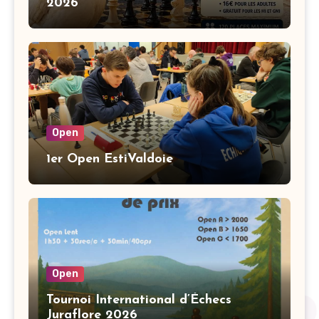
2026
Open
1er Open EstiValdoie
Open
Tournoi International d’Échecs
Juraflore 2026