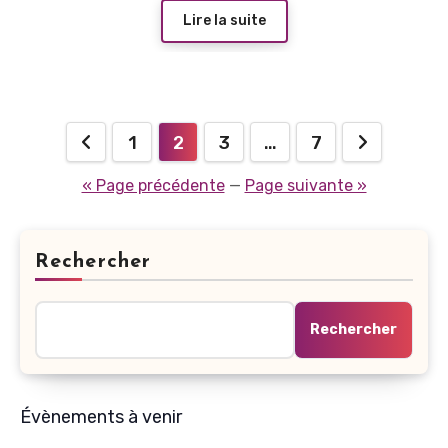
Lire la suite
Pagination
1
2
3
…
7
des
« Page précédente
—
Page suivante »
publications
Rechercher
Rechercher
Évènements à venir