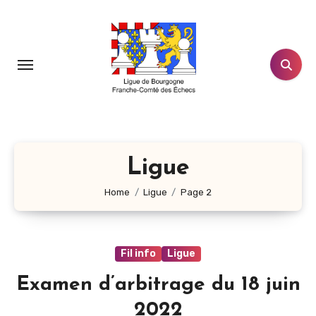
Aller
au
contenu
principal
Ligue
Home
Ligue
Page 2
Fil info
Ligue
Examen d’arbitrage du 18 juin
2022