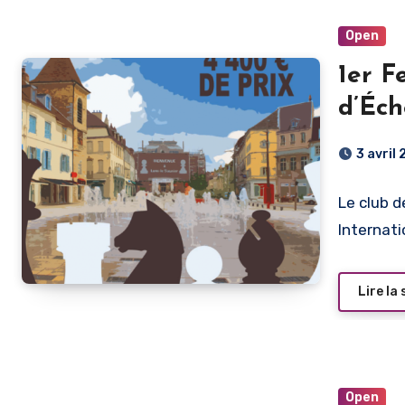
Open
1er F
d’Éch
3 avril
Le club d
Internati
Lire la 
Open