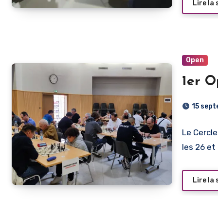
Lire la 
Open
1er O
15 sep
Le Cercle
les 26 et
Lire la 