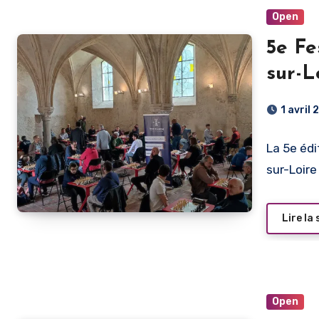
Open
5e Fe
sur-L
1 avril
La 5e édi
sur-Loir
Lire la 
Open