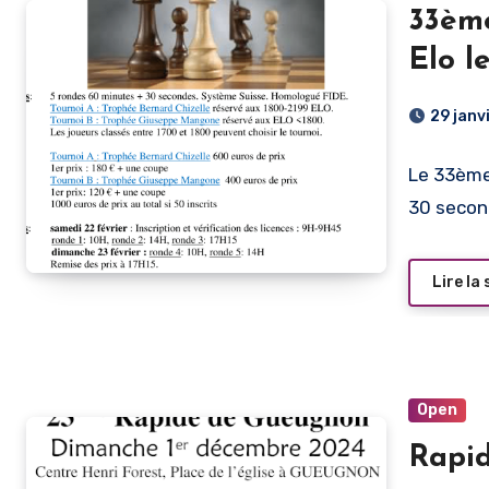
33èm
Elo l
29 janv
Le 33ème
30 secon
Lire la 
Open
Rapi