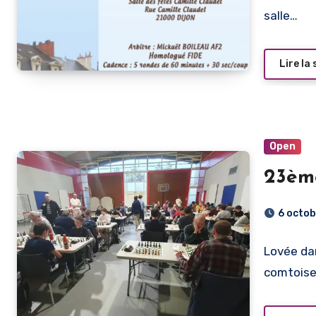
salle…
Lire la 
Open
23èm
6 octo
Lovée dan
comtoise 