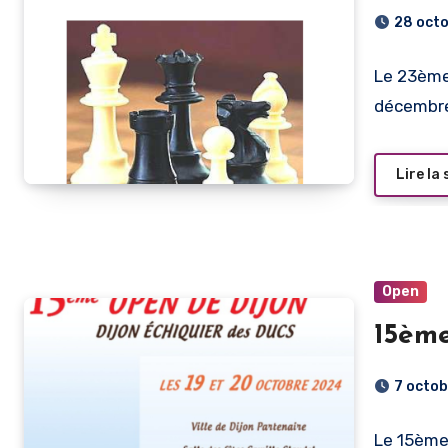
28 oct
Le 23ème
décembre
Lire la 
Open
15èm
7 octo
Le 15ème 