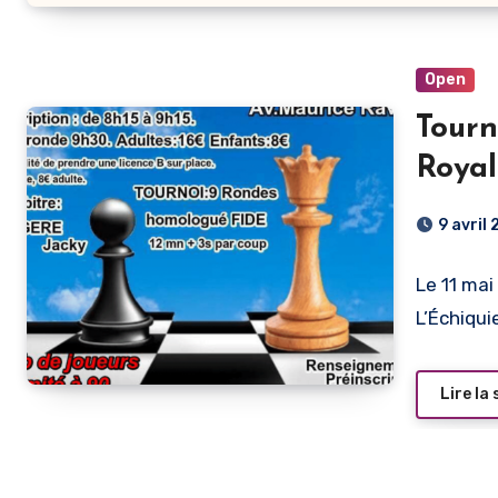
Open
Tourn
Royal
9 avril
Le 11 mai
L’Échiqu
Lire la 