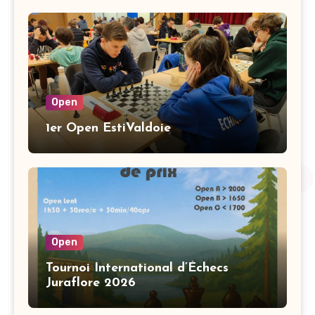
Open
1er Open EstiValdoie
Open
Tournoi International d’Échecs
Juraflore 2026