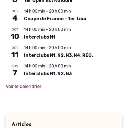
1er Open EstiValdoie
14 h 00 min
-
20 h 00 min
OCT
4
Coupe de France – 1er tour
14 h 00 min
-
20 h 00 min
OCT
10
Interclubs N1
14 h 00 min
-
20 h 00 min
OCT
11
Interclubs N1, N2, N3, N4, RÉG.
14 h 00 min
-
20 h 00 min
NOV
7
Interclubs N1, N2, N3
Voir le calendrier
Articles