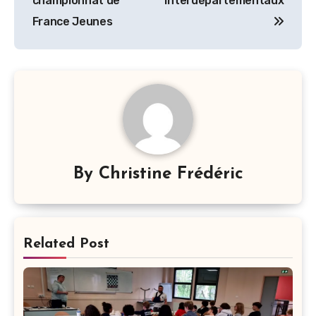
championnat de
interdépartementaux
l’article
France Jeunes
By
Christine Frédéric
Related Post