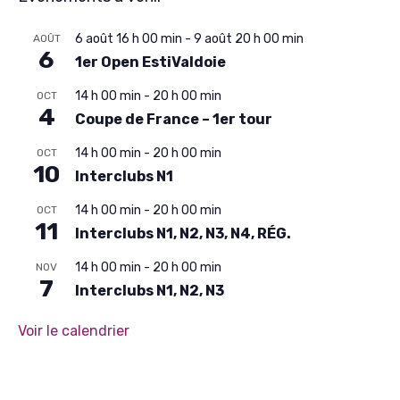
6 août 16 h 00 min
-
9 août 20 h 00 min
AOÛT
6
1er Open EstiValdoie
14 h 00 min
-
20 h 00 min
OCT
4
Coupe de France – 1er tour
14 h 00 min
-
20 h 00 min
OCT
10
Interclubs N1
14 h 00 min
-
20 h 00 min
OCT
11
Interclubs N1, N2, N3, N4, RÉG.
14 h 00 min
-
20 h 00 min
NOV
7
Interclubs N1, N2, N3
Voir le calendrier