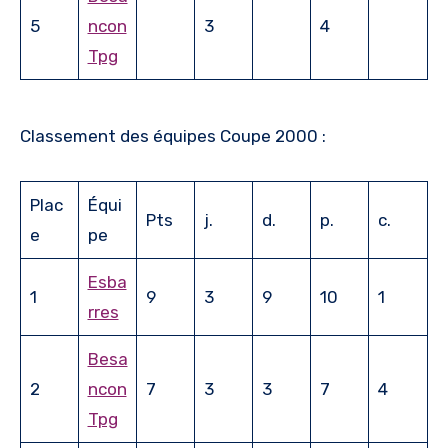
5
ncon
3
4
Tpg
Classement des équipes Coupe 2000 :
Plac
Équi
Pts
j.
d.
p.
c.
e
pe
Esba
1
9
3
9
10
1
rres
Besa
2
ncon
7
3
3
7
4
Tpg