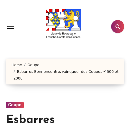
Aller
au
contenu
principal
Home
Coupe
Esbarres Bonnencontre, vainqueur des Coupes -1800 et
2000
Coupe
Esbarres