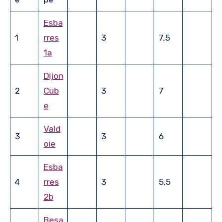
Esba
1
rres
3
7,5
1a
Dijon
2
Cub
3
7
e
Vald
3
3
6
oie
Esba
4
rres
3
5,5
2b
Besa