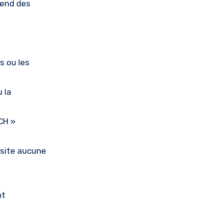
 rend des
s ou les
u la
CH »
essite aucune
nt