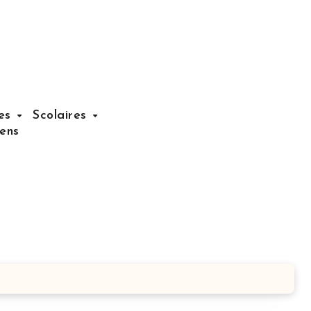
nes
Scolaires
iens