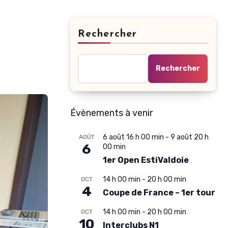
Rechercher
Rechercher
Évènements à venir
6 août 16 h 00 min
-
9 août 20 h
AOÛT
6
00 min
1er Open EstiValdoie
14 h 00 min
-
20 h 00 min
OCT
4
Coupe de France – 1er tour
14 h 00 min
-
20 h 00 min
OCT
10
Interclubs N1