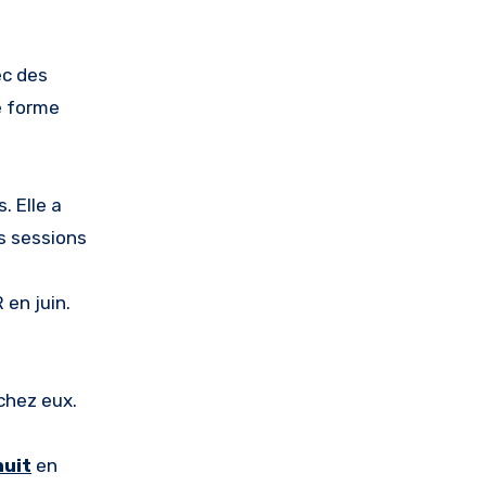
ec des
e forme
. Elle a
s sessions
 en juin.
 chez eux.
nuit
en