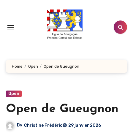
Aller
au
contenu
principal
Home
Open
Open de Gueugnon
Open
Open de Gueugnon
By
Christine Frédéric
29 janvier 2026