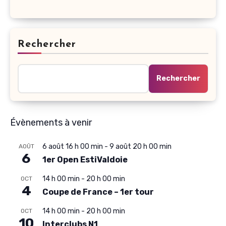
Rechercher
Rechercher
Évènements à venir
6 août 16 h 00 min
-
9 août 20 h 00 min
AOÛT
6
1er Open EstiValdoie
14 h 00 min
-
20 h 00 min
OCT
4
Coupe de France – 1er tour
14 h 00 min
-
20 h 00 min
OCT
10
Interclubs N1