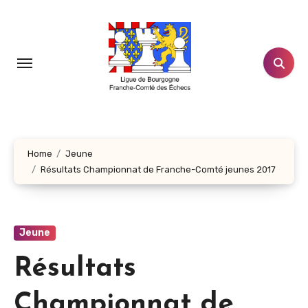
Aller
au
contenu
principal
Home
Jeune
Résultats Championnat de Franche-Comté jeunes 2017
Jeune
Résultats
Championnat de