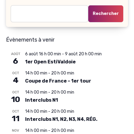
Rechercher
Évènements à venir
6 août 16 h 00 min
-
9 août 20 h 00 min
AOÛT
6
1er Open EstiValdoie
14 h 00 min
-
20 h 00 min
OCT
4
Coupe de France – 1er tour
14 h 00 min
-
20 h 00 min
OCT
10
Interclubs N1
14 h 00 min
-
20 h 00 min
OCT
11
Interclubs N1, N2, N3, N4, RÉG.
14 h 00 min
-
20 h 00 min
NOV