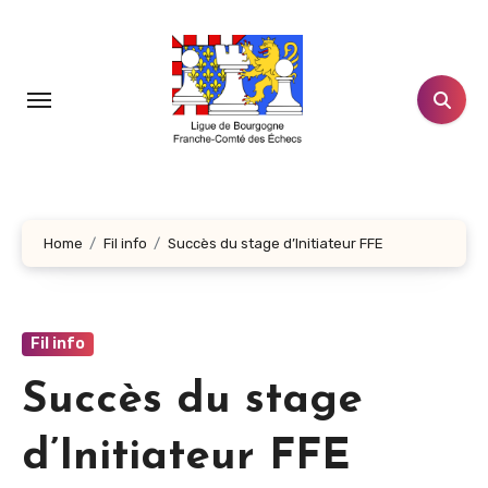
Aller
au
contenu
principal
Home
Fil info
Succès du stage d’Initiateur FFE
Fil info
Succès du stage
d’Initiateur FFE