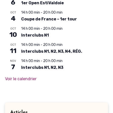
6
1er Open EstiValdoie
14 h 00 min
-
20 h 00 min
OCT
4
Coupe de France – 1er tour
14 h 00 min
-
20 h 00 min
OCT
10
Interclubs N1
14 h 00 min
-
20 h 00 min
OCT
11
Interclubs N1, N2, N3, N4, RÉG.
14 h 00 min
-
20 h 00 min
NOV
7
Interclubs N1, N2, N3
Voir le calendrier
Articles