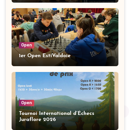
Open
1er Open EstiValdoie
Open
Tournoi International d’Échecs
Juraflore 2026