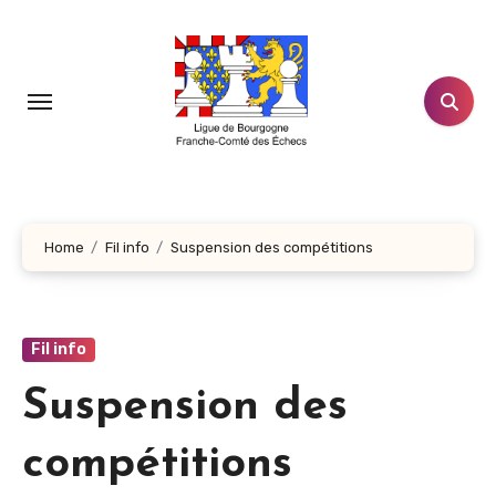
Aller
au
contenu
principal
Home
Fil info
Suspension des compétitions
Fil info
Suspension des
compétitions